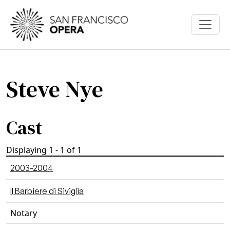
Skip to main content
Steve Nye
Cast
Displaying 1 - 1 of 1
2003-2004
Il Barbiere di Siviglia
Notary