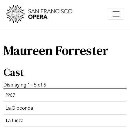
Skip to main content
Maureen Forrester
Cast
Displaying 1 - 5 of 5
1967
La Gioconda
La Cieca